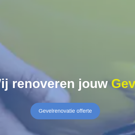
ij renoveren jouw
Gev
Gevelrenovatie offerte