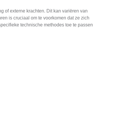
 of externe krachten. Dit kan variëren van
ren is cruciaal om te voorkomen dat ze zich
specifieke technische methodes toe te passen
ast. Een veelgebruikte methode is het
niet alleen effectief, maar ze zorgen er ook
vang van de scheur.
lyurethaan en cementgebonden mortels zijn
van de specifieke eisen van het project.
polyurethaan vaak gebruikt wordt voor