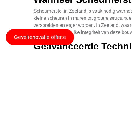
Scheurherstel in Zeeland is vaak nodig wannee
kleine scheuren in muren tot grotere structura
verspreiden en erger worden. In Zeeland, waar
om de oorspronkelijke integriteit van deze bo
Gevelrenovatie offerte
Geavanceerde Techni
De technieken voor scheurherstel in Zeeland z
injecteren van epoxyharzen, die de scheuren me
voor dat de esthetiek van het gebouw intact bl
Gebruikte Materialen
Materialen spelen een cruciale rol in het suc
enkele van de meest gebruikte materialen. Elk 
Bijvoorbeeld, epoxyharzen zijn bekend om hun 
flexibiliteit en waterdichtheid.