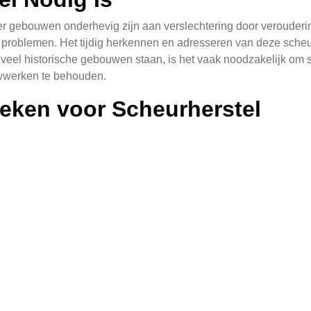
r gebouwen onderhevig zijn aan verslechtering door veroudering
le problemen. Het tijdig herkennen en adresseren van deze scheu
 veel historische gebouwen staan, is het vaak noodzakelijk om 
uwwerken te behouden.
eken voor Scheurherstel
ijn geavanceerd en worden door getrainde professionals toegep
t een sterke, duurzame verbinding dichten. Deze methodes zijn 
ijft. De keuze van de techniek hangt vaak af van de soort en om
cesvol uitvoeren van scheurherstel in Zeeland. Epoxyharzen, po
materiaal heeft zijn eigen voordelen en wordt gekozen op basis 
sterke bindingseigenschappen en duurzame resultaten, terwijl 